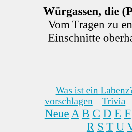
Würgassen, die (P
Vom Tragen zu en
Einschnitte oberh
Was ist ein Labenz
vorschlagen
Trivia
Neue
A
B
C
D
E
F
R
S
T
U