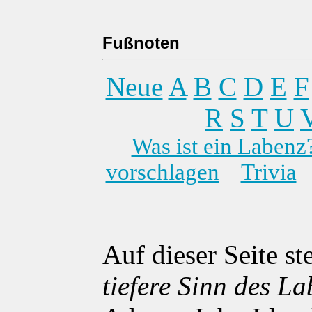
Fußnoten
Neue
A
B
C
D
E
F
R
S
T
U
Was ist ein Labenz
vorschlagen
Trivia
Auf dieser Seite s
tiefere Sinn des L