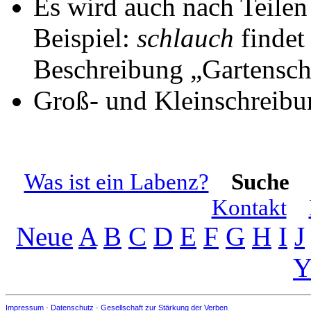
Es wird auch nach Teilen
Beispiel:
schlauch
findet
Beschreibung „Gartensc
Groß- und Kleinschreibun
Was ist ein Labenz?
Suche
Kontakt
Neue
A
B
C
D
E
F
G
H
I
J
Impressum
·
Datenschutz
·
Gesellschaft zur Stärkung der Verben