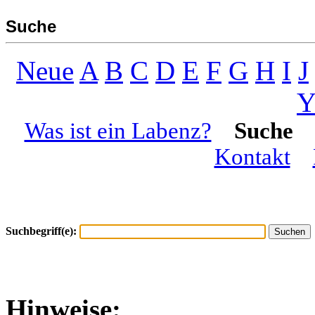
Suche
Neue
A
B
C
D
E
F
G
H
I
J
Was ist ein Labenz?
Suche
Kontakt
Suchbegriff(e):
Hinweise: